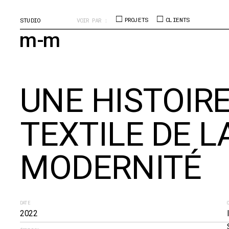
□
□
STUDIO
VOIR PAR :
 PROJETS
 CLIENTS
m-m
UNE HISTOIRE
TEXTILE DE LA
MODERNITÉ
DATE
2022