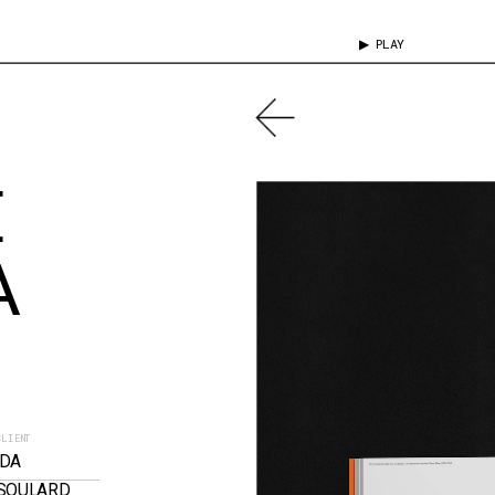
▶ PLAY
 
 
CLIENT
IDA 
SOULARD