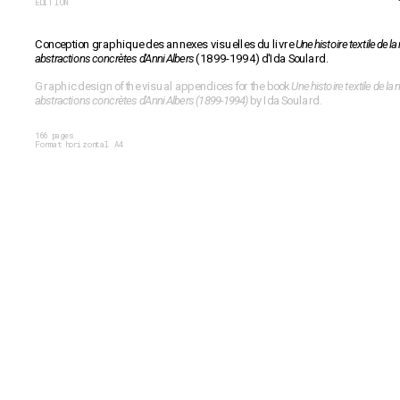
ÉDITION
Conception graphique des annexes visuelles du livre 
Une histoire textile de la
abstractions concrètes d'Anni Albers
 (1899-1994) d'Ida Soulard.
Graphic design of the visual appendices for the book 
Une histoire textile de la 
abstractions concrètes d'Anni Albers (1899-1994)
 by Ida Soulard.
166 pages
Format horizontal A4