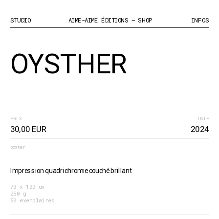
STUDIO
AIME-AIME ÉDITIONS – SHOP
INFOS
OYSTHER
PRIX
DATE
30,00 EUR
2024
poster
Impression quadrichromie couché brillant
70 x 100 cm
250 g
50 exemplaires