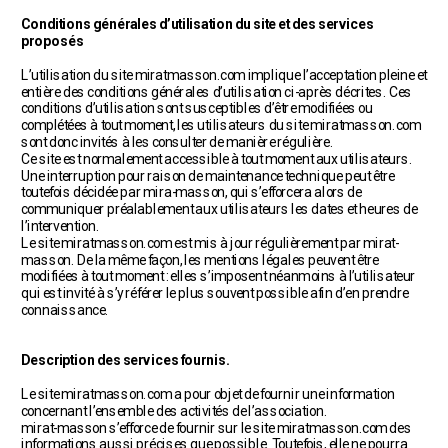
Conditions générales d’utilisation du site et des services 
proposés
L’utilisation du site miratmasson.com implique l’acceptation pleine et 
entière des conditions générales d’utilisation ci-après décrites. Ces 
conditions d’utilisation sont susceptibles d’être modifiées ou 
complétées à tout moment, les utilisateurs du site miratmasson.com 
sont donc invités à les consulter de manière régulière.
Ce site est normalement accessible à tout moment aux utilisateurs. 
Une interruption pour raison de maintenance technique peut être 
toutefois décidée par mira-masson, qui s’efforcera alors de 
communiquer préalablement aux utilisateurs les dates et heures de 
l’intervention.
Le site miratmasson.com est mis à jour régulièrement par mirat-
masson. De la même façon, les mentions légales peuvent être 
modifiées à tout moment : elles s’imposent néanmoins à l’utilisateur 
qui est invité à s’y référer le plus souvent possible afin d’en prendre 
connaissance.
Description des services fournis.
Le site miratmasson.com a pour objet de fournir une information 
concernant l’ensemble des activités de l’association.
mirat-masson s’efforce de fournir sur le site miratmasson.com des 
informations aussi précises que possible. Toutefois, elle ne pourra 