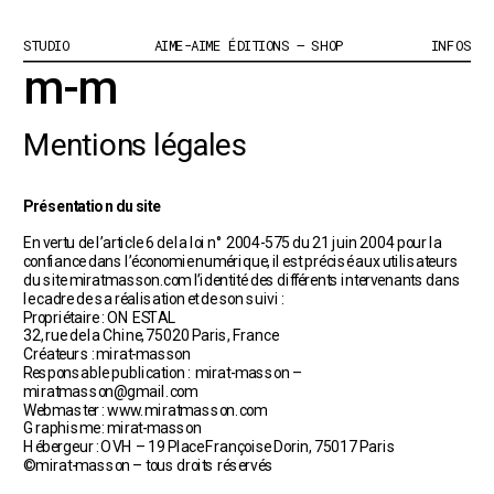
STUDIO
AIME-AIME ÉDITIONS – SHOP
INFOS
m-m
Mentions légales
Présentation du site
En vertu de l’article 6 de la loi n° 2004-575 du 21 juin 2004 pour la 
confiance dans l’économie numérique, il est précisé aux utilisateurs 
du site miratmasson.com l’identité des différents intervenants dans 
le cadre de sa réalisation et de son suivi :
Propriétaire : ON EST AL
32, rue de la Chine, 75020 Paris, France
Créateurs : mirat-masson
Responsable publication :  mirat-masson – 
miratmasson@gmail.com
Webmaster : www.miratmasson.com
Graphisme : mirat-masson
Hébergeur : OVH – 19 Place Françoise Dorin, 75017 Paris
© mirat-masson – tous droits réservés