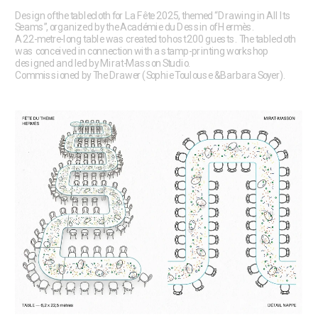
Design of the tablecloth for La Fête 2025, themed “Drawing in All Its 
Seams”, organized by the Académie du Dessin of Hermès.
A 22-metre-long table was created to host 200 guests. The tablecloth 
was conceived in connection with a stamp-printing workshop 
designed and led by Mirat-Masson Studio.
Commissioned by The Drawer (Sophie Toulouse & Barbara Soyer).