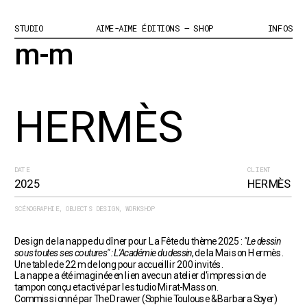
STUDIO
AIME-AIME ÉDITIONS – SHOP
INFOS
m-m
HERMÈS
DATE
CLIENT
2025
HERMÈS
SCÉNOGRAPHIE, OBJECTS DESIGN, WORKSHOP 
Design de la nappe du dîner pour La Fête du thème 2025 : 
"Le dessin 
sous toutes ses coutures" : L'Académie du dessin
, de la Maison Hermès.
Une table de 22 m de long pour accueillir 200 invités. 
La nappe a été imaginée en lien avec un atelier d'impression de 
tampon conçu et activé par le studio Mirat-Masson.
Commissionné par The Drawer (Sophie Toulouse & Barbara Soyer)