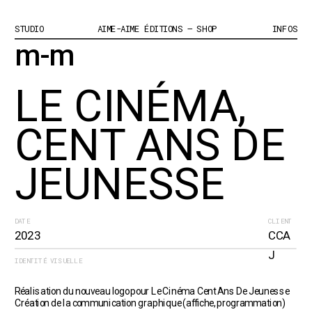
STUDIO
AIME-AIME ÉDITIONS – SHOP
INFOS
m-m
LE CINÉMA, 
CENT ANS DE 
JEUNESSE
DATE
CLIENT
2023
CCA
J
IDENTITÉ VISUELLE
Réalisation du nouveau logo pour Le Cinéma Cent Ans De Jeunesse
Création de la communication graphique (affiche, programmation) 