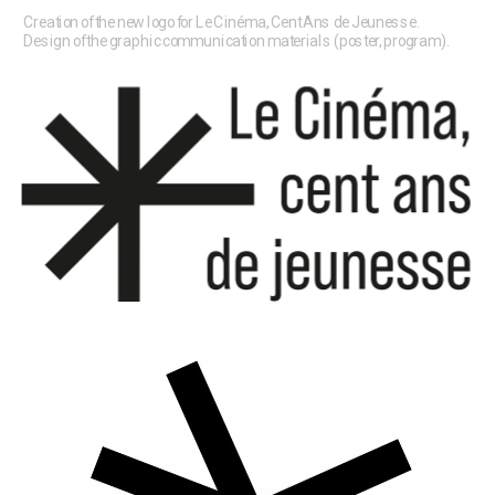
Creation of the new logo for Le Cinéma, Cent Ans de Jeunesse.
Design of the graphic communication materials (poster, program).